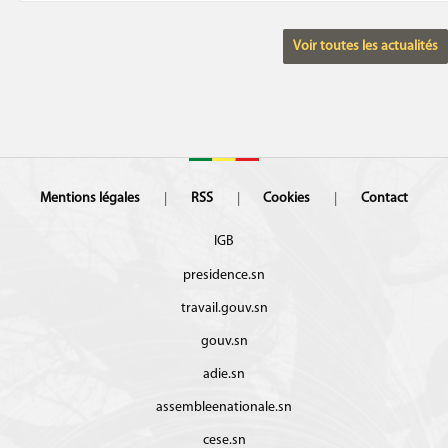
Voir toutes les actualités
Mentions légales
RSS
Cookies
Contact
IGB
presidence.sn
travail.gouv.sn
gouv.sn
adie.sn
assembleenationale.sn
cese.sn